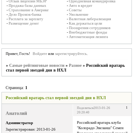
-
Отзыв лицензии МБЭР
-
Однодневная командировка
-
Продажа базы данных
-
Авто в кредит
-
Страхование в Америке
-
Советы
-
Дело Промэк-банка
-
Увольнение
-
Расплата за зарплату
-
Валютная либерализация
-
Размещение денег
-
Как держаться цели
-
Поощрения сотрудников
-
Внебюджетные фонды
-
Автоматизация лизинга
Привет, Гость!
Войдите
или
зарегистрируйтесь
.
»
Самые рейтинговые новости
»
Разное
»
Российский вратарь
стал первой звездой дня в НХЛ
Страница:
1
Российский вратарь стал первой звездой дня в НХЛ
1
Поделиться
2013-01-26
Анатолий
20:20:40
Российский вратарь клуба
Администратор
"Колорадо Эвеланш" Семен
Зарегистрирован
: 2013-01-26