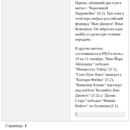
Паризе, забивший два гола в
матче с "Каролиной
Харрикейнс" (4:2). Три очка в
этой игре набрал российский
форвард "Нью-Джерси" Илья
Ковальчук. Он забросил одну
шайбу и сделал две голевые
передачи.
В других матчах,
состоявшихся в НХЛ в ночь с
10 на 11 октября, "Нью-Йорк
Айлендерс" победил
"Миннесоту Уайлд" (2:1),
"Сент-Луис Блюз" выиграл у
"Калгари Флеймс" (5:2),
"Ванкувер Кэнакс" взял верх
над клубом "Коламбус Блю
Джекетс" (3:2), а "Даллас
Старс" победил "Финикс
Койотс" по буллитам (2:1).
0
Страница:
1