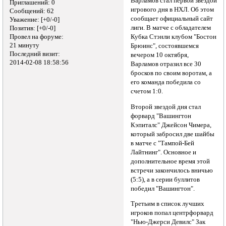
Варламов стал первой звездой
Приглашений:
0
игрового дня в НХЛ. Об этом
Сообщений:
62
сообщает официальный сайт
Уважение:
[+0/-0]
лиги. В матче с обладателем
Позитив:
[+0/-0]
Провел на форуме:
Кубка Стэнли клубом "Бостон
21 минуту
Брюинс", состоявшемся
Последний визит:
вечером 10 октября,
2014-02-08 18:58:56
Варламов отразил все 30
бросков по своим воротам, а
его команда победила со
счетом 1:0.
Второй звездой дня стал
форвард "Вашингтон
Кэпиталс" Джейсон Чимера,
который забросил две шайбы
в матче с "Тампой-Бей
Лайтнинг". Основное и
дополнительное время этой
встречи закончилось вничью
(5:5), а в серии буллитов
победил "Вашингтон".
Третьим в список лучших
игроков попал центрфорвард
"Нью-Джерси Девилс" Зак