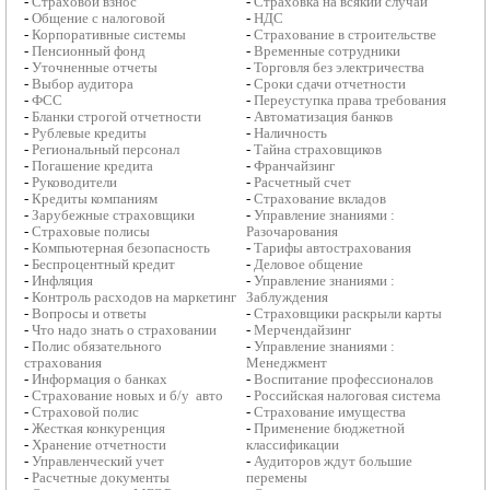
-
Страховой взнос
-
Страховка на всякий случай
-
Общение с налоговой
-
НДС
-
Корпоративные системы
-
Страхование в строительстве
-
Пенсионный фонд
-
Временные сотрудники
-
Уточненные отчеты
-
Торговля без электричества
-
Выбор аудитора
-
Сроки сдачи отчетности
-
ФСС
-
Переуступка права требования
-
Бланки строгой отчетности
-
Автоматизация банков
-
Рублевые кредиты
-
Наличность
-
Региональный персонал
-
Тайна страховщиков
-
Погашение кредита
-
Франчайзинг
-
Руководители
-
Расчетный счет
-
Кредиты компаниям
-
Страхование вкладов
-
Зарубежные страховщики
-
Управление знаниями :
-
Страховые полисы
Разочарования
-
Компьютерная безопасность
-
Тарифы автострахования
-
Беспроцентный кредит
-
Деловое общение
-
Инфляция
-
Управление знаниями :
-
Контроль расходов на маркетинг
Заблуждения
-
Вопросы и ответы
-
Страховщики раскрыли карты
-
Что надо знать о страховании
-
Мерчендайзинг
-
Полис обязательного
-
Управление знаниями :
страхования
Менеджмент
-
Информация о банках
-
Воспитание профессионалов
-
Страхование новых и б/у авто
-
Российская налоговая система
-
Страховой полис
-
Страхование имущества
-
Жесткая конкуренция
-
Применение бюджетной
-
Хранение отчетности
классификации
-
Управленческий учет
-
Аудиторов ждут большие
-
Расчетные документы
перемены