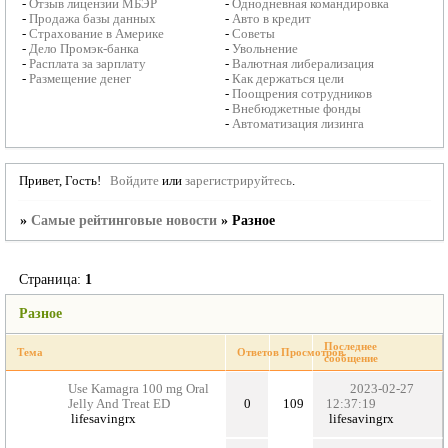
-
Отзыв лицензии МБЭР
-
Однодневная командировка
-
Продажа базы данных
-
Авто в кредит
-
Страхование в Америке
-
Советы
-
Дело Промэк-банка
-
Увольнение
-
Расплата за зарплату
-
Валютная либерализация
-
Размещение денег
-
Как держаться цели
-
Поощрения сотрудников
-
Внебюджетные фонды
-
Автоматизация лизинга
Привет, Гость!
Войдите
или
зарегистрируйтесь
.
»
Самые рейтинговые новости
»
Разное
Страница:
1
Разное
Последнее
Тема
Ответов
Просмотров
сообщение
Use Kamagra 100 mg Oral
2023-02-27
Jelly And Treat ED
0
109
12:37:19
lifesavingrx
lifesavingrx