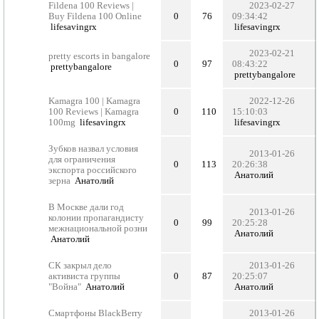
Fildena 100 Reviews |
2023-02-27
Buy Fildena 100 Online
0
76
09:34:42
lifesavingrx
lifesavingrx
2023-02-21
pretty escorts in bangalore
0
97
08:43:22
prettybangalore
prettybangalore
Kamagra 100 | Kamagra
2022-12-26
100 Reviews | Kamagra
0
110
15:10:03
100mg
lifesavingrx
lifesavingrx
Зубков назвал условия
2013-01-26
для ограничения
0
113
20:26:38
экспорта российского
Анатолий
зерна
Анатолий
В Москве дали год
2013-01-26
колонии пропагандисту
0
99
20:25:28
межнациональной розни
Анатолий
Анатолий
СК закрыл дело
2013-01-26
активиста группы
0
87
20:25:07
"Война"
Анатолий
Анатолий
Смартфоны BlackBerry
2013-01-26