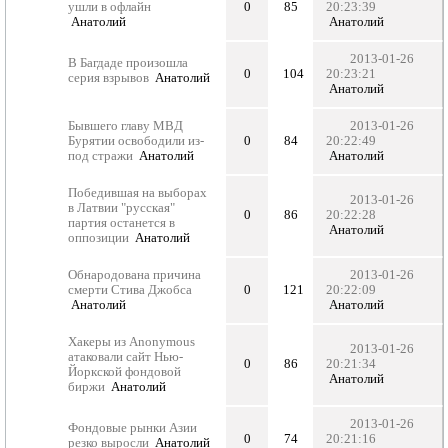
ушли в офлайн
0
85
20:23:39
Анатолий
Анатолий
2013-01-26
В Багдаде произошла
0
104
20:23:21
серия взрывов
Анатолий
Анатолий
Бывшего главу МВД
2013-01-26
Бурятии освободили из-
0
84
20:22:49
под стражи
Анатолий
Анатолий
Победившая на выборах
2013-01-26
в Латвии "русская"
0
86
20:22:28
партия останется в
Анатолий
оппозиции
Анатолий
Обнародована причина
2013-01-26
смерти Стива Джобса
0
121
20:22:09
Анатолий
Анатолий
Хакеры из Anonymous
2013-01-26
атаковали сайт Нью-
0
86
20:21:34
Йоркской фондовой
Анатолий
биржи
Анатолий
2013-01-26
Фондовые рынки Азии
0
74
20:21:16
резко выросли
Анатолий