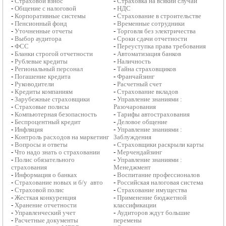
-
Страховой взнос
-
Страховка на всякий случай
-
Общение с налоговой
-
НДС
-
Корпоративные системы
-
Страхование в строительстве
-
Пенсионный фонд
-
Временные сотрудники
-
Уточненные отчеты
-
Торговля без электричества
-
Выбор аудитора
-
Сроки сдачи отчетности
-
ФСС
-
Переуступка права требования
-
Бланки строгой отчетности
-
Автоматизация банков
-
Рублевые кредиты
-
Наличность
-
Региональный персонал
-
Тайна страховщиков
-
Погашение кредита
-
Франчайзинг
-
Руководители
-
Расчетный счет
-
Кредиты компаниям
-
Страхование вкладов
-
Зарубежные страховщики
-
Управление знаниями :
-
Страховые полисы
Разочарования
-
Компьютерная безопасность
-
Тарифы автострахования
-
Беспроцентный кредит
-
Деловое общение
-
Инфляция
-
Управление знаниями :
-
Контроль расходов на маркетинг
Заблуждения
-
Вопросы и ответы
-
Страховщики раскрыли карты
-
Что надо знать о страховании
-
Мерчендайзинг
-
Полис обязательного
-
Управление знаниями :
страхования
Менеджмент
-
Информация о банках
-
Воспитание профессионалов
-
Страхование новых и б/у авто
-
Российская налоговая система
-
Страховой полис
-
Страхование имущества
-
Жесткая конкуренция
-
Применение бюджетной
-
Хранение отчетности
классификации
-
Управленческий учет
-
Аудиторов ждут большие
-
Расчетные документы
перемены