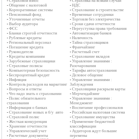
-
Страховой взнос
-
Страховка на всякий случай
-
Общение с налоговой
-
НДС
-
Корпоративные системы
-
Страхование в строительстве
-
Пенсионный фонд
-
Временные сотрудники
-
Уточненные отчеты
-
Торговля без электричества
-
Выбор аудитора
-
Сроки сдачи отчетности
-
ФСС
-
Переуступка права требования
-
Бланки строгой отчетности
-
Автоматизация банков
-
Рублевые кредиты
-
Наличность
-
Региональный персонал
-
Тайна страховщиков
-
Погашение кредита
-
Франчайзинг
-
Руководители
-
Расчетный счет
-
Кредиты компаниям
-
Страхование вкладов
-
Зарубежные страховщики
-
Управление знаниями :
-
Страховые полисы
Разочарования
-
Компьютерная безопасность
-
Тарифы автострахования
-
Беспроцентный кредит
-
Деловое общение
-
Инфляция
-
Управление знаниями :
-
Контроль расходов на маркетинг
Заблуждения
-
Вопросы и ответы
-
Страховщики раскрыли карты
-
Что надо знать о страховании
-
Мерчендайзинг
-
Полис обязательного
-
Управление знаниями :
страхования
Менеджмент
-
Информация о банках
-
Воспитание профессионалов
-
Страхование новых и б/у авто
-
Российская налоговая система
-
Страховой полис
-
Страхование имущества
-
Жесткая конкуренция
-
Применение бюджетной
-
Хранение отчетности
классификации
-
Управленческий учет
-
Аудиторов ждут большие
-
Расчетные документы
перемены