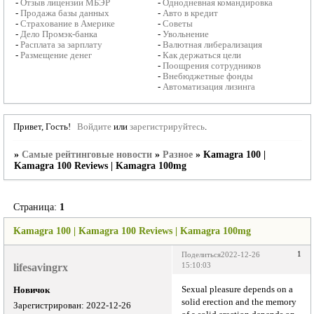
-
Отзыв лицензии МБЭР
-
Однодневная командировка
-
Продажа базы данных
-
Авто в кредит
-
Страхование в Америке
-
Советы
-
Дело Промэк-банка
-
Увольнение
-
Расплата за зарплату
-
Валютная либерализация
-
Размещение денег
-
Как держаться цели
-
Поощрения сотрудников
-
Внебюджетные фонды
-
Автоматизация лизинга
Привет, Гость!
Войдите
или
зарегистрируйтесь
.
»
Самые рейтинговые новости
»
Разное
»
Kamagra 100 |
Kamagra 100 Reviews | Kamagra 100mg
Страница:
1
Kamagra 100 | Kamagra 100 Reviews | Kamagra 100mg
1
Поделиться
2022-12-26
lifesavingrx
15:10:03
Sexual pleasure depends on a
Новичок
solid erection and the memory
Зарегистрирован
: 2022-12-26