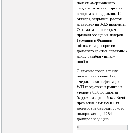
подъем американского
фондового рынка, торги на
котором в понедельник, 10
октября, закрылись ростом
котировок на 3-3,5 процента.
Оптимизма инвесторам
придали обещания лидеров
Германии и Франции
объявить меры против
долгового кризиса еврозоны к
концу октября - началу
ноября.
Сырьевые товары также
подскочили в цене. Так,
американская нефть марки
WTI торгуется на рынке на
уровне в 85,6 доллара за
баррель, а европейская Brent
превысила отметку в 109
долларов за баррель. Золото
подорожало до 1684
долларов за унцию.
0