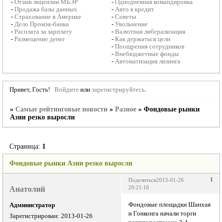
-
Отзыв лицензии МБЭР
-
Однодневная командировка
-
Продажа базы данных
-
Авто в кредит
-
Страхование в Америке
-
Советы
-
Дело Промэк-банка
-
Увольнение
-
Расплата за зарплату
-
Валютная либерализация
-
Размещение денег
-
Как держаться цели
-
Поощрения сотрудников
-
Внебюджетные фонды
-
Автоматизация лизинга
Привет, Гость!
Войдите
или
зарегистрируйтесь
.
»
Самые рейтинговые новости
»
Разное
»
Фондовые рынки
Азии резко выросли
Страница:
1
Фондовые рынки Азии резко выросли
1
Поделиться
2013-01-26
Анатолий
20:21:16
Фондовые площадки Шанхая
Администратор
и Гонконга начали торги
Зарегистрирован
: 2013-01-26