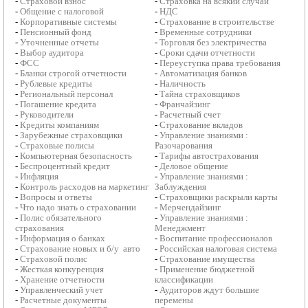
-
Страховой взнос
-
Страховка на всякий случай
-
Общение с налоговой
-
НДС
-
Корпоративные системы
-
Страхование в строительстве
-
Пенсионный фонд
-
Временные сотрудники
-
Уточненные отчеты
-
Торговля без электричества
-
Выбор аудитора
-
Сроки сдачи отчетности
-
ФСС
-
Переуступка права требования
-
Бланки строгой отчетности
-
Автоматизация банков
-
Рублевые кредиты
-
Наличность
-
Региональный персонал
-
Тайна страховщиков
-
Погашение кредита
-
Франчайзинг
-
Руководители
-
Расчетный счет
-
Кредиты компаниям
-
Страхование вкладов
-
Зарубежные страховщики
-
Управление знаниями :
-
Страховые полисы
Разочарования
-
Компьютерная безопасность
-
Тарифы автострахования
-
Беспроцентный кредит
-
Деловое общение
-
Инфляция
-
Управление знаниями :
-
Контроль расходов на маркетинг
Заблуждения
-
Вопросы и ответы
-
Страховщики раскрыли карты
-
Что надо знать о страховании
-
Мерчендайзинг
-
Полис обязательного
-
Управление знаниями :
страхования
Менеджмент
-
Информация о банках
-
Воспитание профессионалов
-
Страхование новых и б/у авто
-
Российская налоговая система
-
Страховой полис
-
Страхование имущества
-
Жесткая конкуренция
-
Применение бюджетной
-
Хранение отчетности
классификации
-
Управленческий учет
-
Аудиторов ждут большие
-
Расчетные документы
перемены