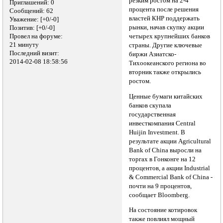
резким ростом на 2-4
Приглашений:
0
процента после решения
Сообщений:
62
властей КНР поддержать
Уважение:
[+0/-0]
рынки, начав скупку акции
Позитив:
[+0/-0]
Провел на форуме:
четырех крупнейших банков
21 минуту
страны. Другие ключевые
Последний визит:
биржи Азиатско-
2014-02-08 18:58:56
Тихоокеанского региона во
вторник также открылись
ростом.
Ценные бумаги китайских
банков скупала
государственная
инвесткомпания Central
Huijin Investment. В
результате акции Agricultural
Bank of China выросли на
торгах в Гонконге на 12
процентов, а акции Industrial
& Commercial Bank of China -
почти на 9 процентов,
сообщает Bloomberg.
На состояние котировок
также повлиял мощный