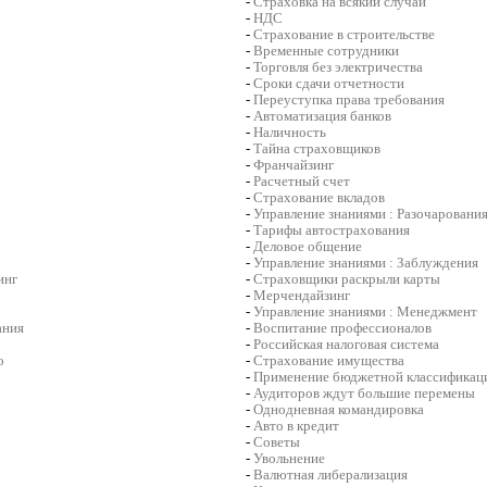
-
Страховка на всякий случай
-
НДС
-
Страхование в строительстве
-
Временные сотрудники
-
Торговля без электричества
-
Сроки сдачи отчетности
-
Переуступка права требования
-
Автоматизация банков
-
Наличность
-
Тайна страховщиков
-
Франчайзинг
-
Расчетный счет
-
Страхование вкладов
-
Управление знаниями : Разочаровани
-
Тарифы автострахования
-
Деловое общение
-
Управление знаниями : Заблуждения
инг
-
Страховщики раскрыли карты
-
Мерчендайзинг
-
Управление знаниями : Менеджмент
ания
-
Воспитание профессионалов
-
Российская налоговая система
о
-
Страхование имущества
-
Применение бюджетной классификац
-
Аудиторов ждут большие перемены
-
Однодневная командировка
-
Авто в кредит
-
Советы
-
Увольнение
-
Валютная либерализация