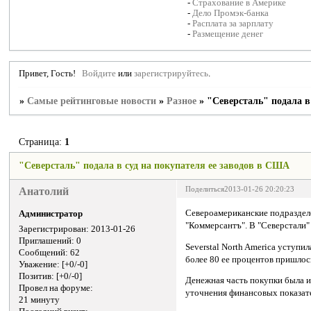
-
Страхование в Америке
-
Дело Промэк-банка
-
Расплата за зарплату
-
Размещение денег
Привет, Гость!
Войдите
или
зарегистрируйтесь
.
»
Самые рейтинговые новости
»
Разное
»
"Северсталь" подала в
Страница:
1
"Северсталь" подала в суд на покупателя ее заводов в США
Анатолий
Поделиться
2013-01-26 20:20:23
Североамериканские подразделе
Администратор
"Коммерсантъ". В "Северстали" 
Зарегистрирован
: 2013-01-26
Приглашений:
0
Severstal North America уступи
Сообщений:
62
более 80 ее процентов пришлос
Уважение:
[+0/-0]
Позитив:
[+0/-0]
Денежная часть покупки была и
Провел на форуме:
уточнения финансовых показате
21 минуту