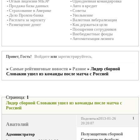
-
Отзыв лицензии МБЭР
-
Однодневная командировка
-
Продажа базы данных
-
Авто в кредит
-
Страхование в Америке
-
Советы
-
Дело Промэк-банка
-
Увольнение
-
Расплата за зарплату
-
Валютная либерализация
-
Размещение денег
-
Как держаться цели
-
Поощрения сотрудников
-
Внебюджетные фонды
-
Автоматизация лизинга
Привет, Гость!
Войдите
или
зарегистрируйтесь
.
»
Самые рейтинговые новости
»
Разное
»
Лидер сборной
Словакии ушел из команды после матча с Россией
Страница:
1
Лидер сборной Словакии ушел из команды после матча с
Россией
1
Поделиться
2013-01-26
Анатолий
20:20:07
Полузащитник сборной
Администратор
Словакии по футболу