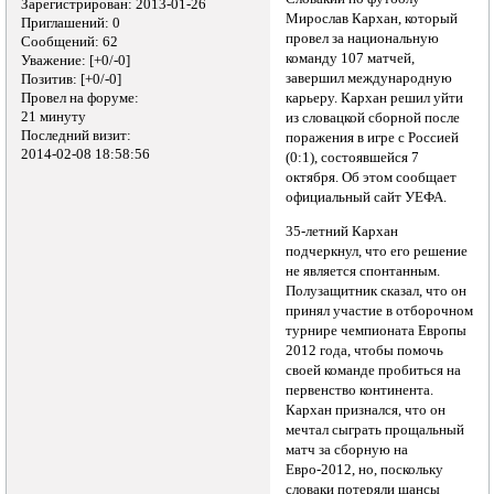
Зарегистрирован
: 2013-01-26
Мирослав Кархан, который
Приглашений:
0
провел за национальную
Сообщений:
62
команду 107 матчей,
Уважение:
[+0/-0]
завершил международную
Позитив:
[+0/-0]
Провел на форуме:
карьеру. Кархан решил уйти
21 минуту
из словацкой сборной после
Последний визит:
поражения в игре с Россией
2014-02-08 18:58:56
(0:1), состоявшейся 7
октября. Об этом сообщает
официальный сайт УЕФА.
35-летний Кархан
подчеркнул, что его решение
не является спонтанным.
Полузащитник сказал, что он
принял участие в отборочном
турнире чемпионата Европы
2012 года, чтобы помочь
своей команде пробиться на
первенство континента.
Кархан признался, что он
мечтал сыграть прощальный
матч за сборную на
Евро-2012, но, поскольку
словаки потеряли шансы