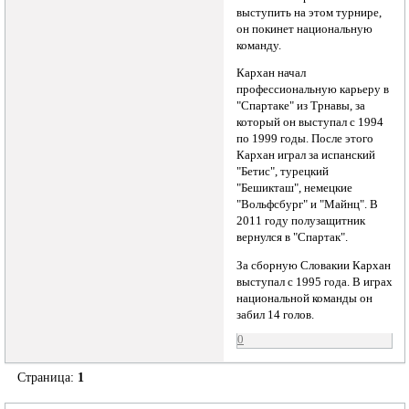
выступить на этом турнире,
он покинет национальную
команду.
Кархан начал
профессиональную карьеру в
"Спартаке" из Трнавы, за
который он выступал с 1994
по 1999 годы. После этого
Кархан играл за испанский
"Бетис", турецкий
"Бешикташ", немецкие
"Вольфсбург" и "Майнц". В
2011 году полузащитник
вернулся в "Спартак".
За сборную Словакии Кархан
выступал с 1995 года. В играх
национальной команды он
забил 14 голов.
0
Страница:
1