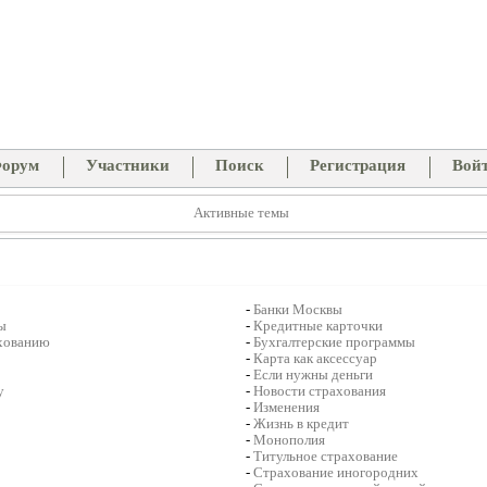
орум
Участники
Поиск
Регистрация
Вой
Активные темы
-
Банки Москвы
ы
-
Кредитные карточки
ахованию
-
Бухгалтерские программы
-
Карта как аксессуар
-
Если нужны деньги
у
-
Новости страхования
-
Изменения
-
Жизнь в кредит
-
Монополия
-
Титульное страхование
-
Страхование иногородних