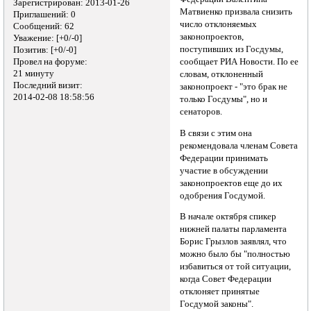
Зарегистрирован
: 2013-01-26
Матвиенко призвала снизить
Приглашений:
0
число отклоняемых
Сообщений:
62
законопроектов,
Уважение:
[+0/-0]
поступивших из Госдумы,
Позитив:
[+0/-0]
Провел на форуме:
сообщает РИА Новости. По ее
21 минуту
словам, отклоненный
Последний визит:
законопроект - "это брак не
2014-02-08 18:58:56
только Госдумы", но и
сенаторов.
В связи с этим она
рекомендовала членам Совета
Федерации принимать
участие в обсуждении
законопроектов еще до их
одобрения Госдумой.
В начале октября спикер
нижней палаты парламента
Борис Грызлов заявлял, что
можно было бы "полностью
избавиться от той ситуации,
когда Совет Федерации
отклоняет принятые
Госдумой законы".