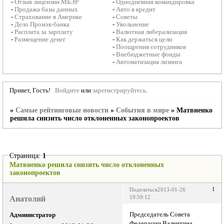
-
Отзыв лицензии МБЭР
-
Однодневная командировка
-
Продажа базы данных
-
Авто в кредит
-
Страхование в Америке
-
Советы
-
Дело Промэк-банка
-
Увольнение
-
Расплата за зарплату
-
Валютная либерализация
-
Размещение денег
-
Как держаться цели
-
Поощрения сотрудников
-
Внебюджетные фонды
-
Автоматизация лизинга
Привет, Гость!
Войдите
или
зарегистрируйтесь
.
»
Самые рейтинговые новости
»
События в мире
»
Матвиенко
решила снизить число отклоненных законопроектов
Страница:
1
Матвиенко решила снизить число отклоненных
законопроектов
1
Поделиться
2013-01-26
Анатолий
19:59:12
Председатель Совета
Администратор
Федерации Валентина