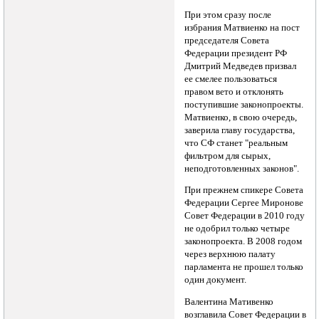
При этом сразу после
избрания Матвиенко на пост
председателя Совета
Федерации президент РФ
Дмитрий Медведев призвал
ее смелее пользоваться
правом вето и отклонять
поступившие законопроекты.
Матвиенко, в свою очередь,
заверила главу государства,
что СФ станет "реальным
фильтром для сырых,
неподготовленных законов".
При прежнем спикере Совета
Федерации Сергее Миронове
Совет Федерации в 2010 году
не одобрил только четыре
законопроекта. В 2008 годом
через верхнюю палату
парламента не прошел только
один документ.
Валентина Мативенко
возглавила Совет Федерации в