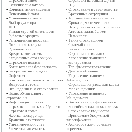
-
Страховой взнос
-
Страховка на всякий случай
-
Общение с налоговой
-
НДС
-
Корпоративные системы
-
Страхование в строительстве
-
Пенсионный фонд
-
Временные сотрудники
-
Уточненные отчеты
-
Торговля без электричества
-
Выбор аудитора
-
Сроки сдачи отчетности
-
ФСС
-
Переуступка права требования
-
Бланки строгой отчетности
-
Автоматизация банков
-
Рублевые кредиты
-
Наличность
-
Региональный персонал
-
Тайна страховщиков
-
Погашение кредита
-
Франчайзинг
-
Руководители
-
Расчетный счет
-
Кредиты компаниям
-
Страхование вкладов
-
Зарубежные страховщики
-
Управление знаниями :
-
Страховые полисы
Разочарования
-
Компьютерная безопасность
-
Тарифы автострахования
-
Беспроцентный кредит
-
Деловое общение
-
Инфляция
-
Управление знаниями :
-
Контроль расходов на маркетинг
Заблуждения
-
Вопросы и ответы
-
Страховщики раскрыли карты
-
Что надо знать о страховании
-
Мерчендайзинг
-
Полис обязательного
-
Управление знаниями :
страхования
Менеджмент
-
Информация о банках
-
Воспитание профессионалов
-
Страхование новых и б/у авто
-
Российская налоговая система
-
Страховой полис
-
Страхование имущества
-
Жесткая конкуренция
-
Применение бюджетной
-
Хранение отчетности
классификации
-
Управленческий учет
-
Аудиторов ждут большие
-
Расчетные документы
перемены