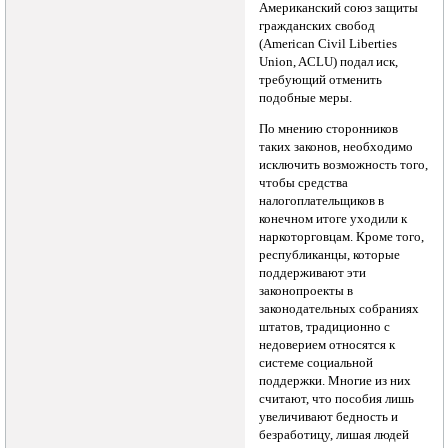
Американский союз защиты
гражданских свобод
(American Civil Liberties
Union, ACLU) подал иск,
требующий отменить
подобные меры.
По мнению сторонников
таких законов, необходимо
исключить возможность того,
чтобы средства
налогоплательщиков в
конечном итоге уходили к
наркоторговцам. Кроме того,
республиканцы, которые
поддерживают эти
законопроекты в
законодательных собраниях
штатов, традиционно с
недоверием относятся к
системе социальной
поддержки. Многие из них
считают, что пособия лишь
увеличивают бедность и
безработицу, лишая людей