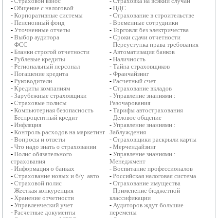
-
Страховой взнос
-
Страховка на всякий случай
-
Общение с налоговой
-
НДС
-
Корпоративные системы
-
Страхование в строительстве
-
Пенсионный фонд
-
Временные сотрудники
-
Уточненные отчеты
-
Торговля без электричества
-
Выбор аудитора
-
Сроки сдачи отчетности
-
ФСС
-
Переуступка права требования
-
Бланки строгой отчетности
-
Автоматизация банков
-
Рублевые кредиты
-
Наличность
-
Региональный персонал
-
Тайна страховщиков
-
Погашение кредита
-
Франчайзинг
-
Руководители
-
Расчетный счет
-
Кредиты компаниям
-
Страхование вкладов
-
Зарубежные страховщики
-
Управление знаниями :
-
Страховые полисы
Разочарования
-
Компьютерная безопасность
-
Тарифы автострахования
-
Беспроцентный кредит
-
Деловое общение
-
Инфляция
-
Управление знаниями :
-
Контроль расходов на маркетинг
Заблуждения
-
Вопросы и ответы
-
Страховщики раскрыли карты
-
Что надо знать о страховании
-
Мерчендайзинг
-
Полис обязательного
-
Управление знаниями :
страхования
Менеджмент
-
Информация о банках
-
Воспитание профессионалов
-
Страхование новых и б/у авто
-
Российская налоговая система
-
Страховой полис
-
Страхование имущества
-
Жесткая конкуренция
-
Применение бюджетной
-
Хранение отчетности
классификации
-
Управленческий учет
-
Аудиторов ждут большие
-
Расчетные документы
перемены