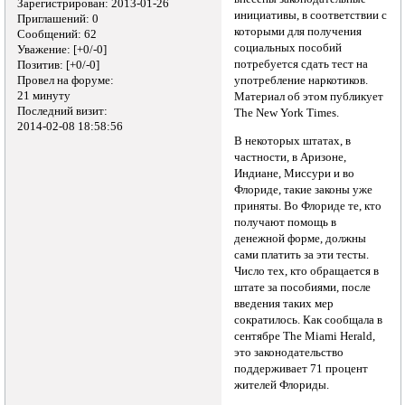
Зарегистрирован
: 2013-01-26
инициативы, в соответствии с
Приглашений:
0
которыми для получения
Сообщений:
62
социальных пособий
Уважение:
[+0/-0]
потребуется сдать тест на
Позитив:
[+0/-0]
Провел на форуме:
употребление наркотиков.
21 минуту
Материал об этом публикует
Последний визит:
The New York Times.
2014-02-08 18:58:56
В некоторых штатах, в
частности, в Аризоне,
Индиане, Миссури и во
Флориде, такие законы уже
приняты. Во Флориде те, кто
получают помощь в
денежной форме, должны
сами платить за эти тесты.
Число тех, кто обращается в
штате за пособиями, после
введения таких мер
сократилось. Как сообщала в
сентябре The Miami Herald,
это законодательство
поддерживает 71 процент
жителей Флориды.