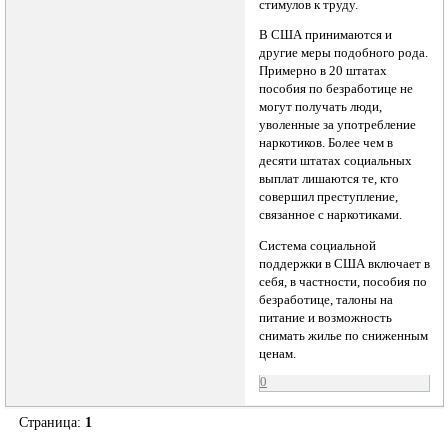
стимулов к труду.
В США принимаются и
другие меры подобного рода.
Примерно в 20 штатах
пособия по безработице не
могут получать люди,
уволенные за употребление
наркотиков. Более чем в
десяти штатах социальных
выплат лишаются те, кто
совершил преступление,
связанное с наркотиками.
Система социальной
поддержки в США включает в
себя, в частности, пособия по
безработице, талоны на
питание и возможность
снимать жилье по сниженным
ценам.
0
Страница:
1