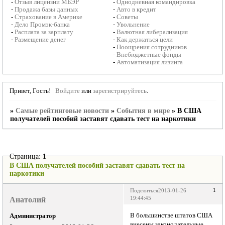
-
Отзыв лицензии МБЭР
-
Однодневная командировка
-
Продажа базы данных
-
Авто в кредит
-
Страхование в Америке
-
Советы
-
Дело Промэк-банка
-
Увольнение
-
Расплата за зарплату
-
Валютная либерализация
-
Размещение денег
-
Как держаться цели
-
Поощрения сотрудников
-
Внебюджетные фонды
-
Автоматизация лизинга
Привет, Гость!
Войдите
или
зарегистрируйтесь
.
»
Самые рейтинговые новости
»
События в мире
»
В США
получателей пособий заставят сдавать тест на наркотики
Страница:
1
В США получателей пособий заставят сдавать тест на
наркотики
1
Поделиться
2013-01-26
Анатолий
19:44:45
В большинстве штатов США
Администратор
внесены законодательные