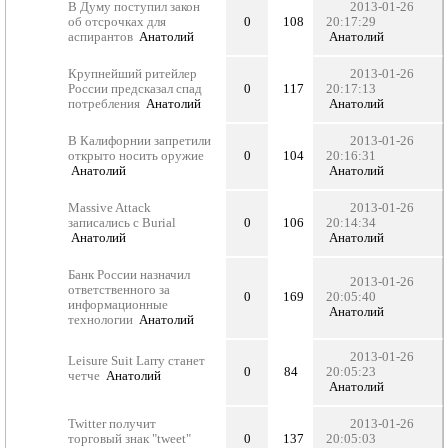
В Думу поступил закон
2013-01-26
об отсрочках для
0
108
20:17:29
аспирантов
Анатолий
Анатолий
Крупнейший ритейлер
2013-01-26
России предсказал спад
0
117
20:17:13
потребления
Анатолий
Анатолий
В Калифорнии запретили
2013-01-26
открыто носить оружие
0
104
20:16:31
Анатолий
Анатолий
Massive Attack
2013-01-26
записались с Burial
0
106
20:14:34
Анатолий
Анатолий
Банк России назначил
2013-01-26
ответственного за
0
169
20:05:40
информационные
Анатолий
технологии
Анатолий
2013-01-26
Leisure Suit Larry станет
0
84
20:05:23
четче
Анатолий
Анатолий
Twitter получит
2013-01-26
торговый знак "tweet"
0
137
20:05:03