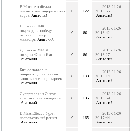
В Москве поймали
2013-01-26
высококвалифицированных
0
122
20:18:56
воров
Анатолий
Анатолий
Польский ЦИК
2013-01-26
подтвердил победу
0
80
20:18:42
партии премьер-
Анатолий
министра
Анатолий
Доллар на ММВБ
2013-01-26
потерял 42 копейки
0
86
20:18:27
Анатолий
Анатолий
Бизнес повторно
2013-01-26
попросит у чиновников
0
130
20:18:14
защиты от миноритариев
Анатолий
Анатолий
Супергероя из Сиэтла
2013-01-26
арестовали за нападение
0
105
20:17:59
Анатолий
Анатолий
В Mass Effect 3 будет
2013-01-26
кооперативный режим
0
165
20:17:44
Анатолий
Анатолий