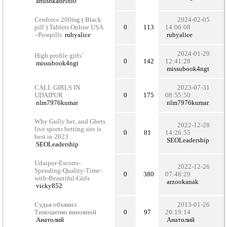
anushkadelhi0
Cenforce 200mg ( Black
2024-02-05
pill ) Tablets Online USA
0
113
14:06:08
–Powpills
rubyalice
rubyalice
2024-01-29
High profile girls`
0
142
12:41:28
missubook4ngt
missubook4ngt
CALL GIRLS IN
2023-07-31
UDAIPUR
0
175
08:55:50
nlm7976kumar
nlm7976kumar
Why Gully bet, and Gbets
2022-12-28
live sports betting site is
0
81
14:26:55
best in 2023
SEOLeadership
SEOLeadership
Udaipur-Escorts-
2022-12-26
Spending-Quality-Time-
0
380
07:48:29
with-Beautiful-Girls
arzookanak
vicky852
Судья объявил
2013-01-26
Тимошенко виновной
0
97
20:19:14
Анатолий
Анатолий