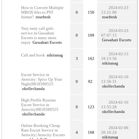
How to Convert Multiple
2024-03-23
MBOX files to PST
0
150
13:21:06
format?
rosefresh
rosefresh
Very tasty call girls
2024-03-23
service in Guwahati
0
109
07:07:15
Escorts is many more
Guwahati Escorts
enjoy
Guwahati Escorts
2024-02-13
Call and book
nikitanag
3
162
19:13:56
nikitanag
Escort Service in
2024-02-10
Aerocity: Spice Up Your
0
92
13:56:31
Night|9818589525
okellechanda
okellechanda
High Profile Russian
2024-02-10
Escort Service in
0
123
13:55:28
Aerocity|9818589525
okellechanda
okellechanda
Online Booking Cheap
2024-02-06
Rate Escort Service in
4
168
20:16:24
Aerocity| Aerocity Escorts
nikitanag