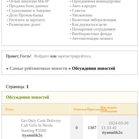
-
Отзыв лицензии МБЭР
-
Однодневная командировка
-
Продажа базы данных
-
Авто в кредит
-
Страхование в Америке
-
Советы
-
Дело Промэк-банка
-
Увольнение
-
Расплата за зарплату
-
Валютная либерализация
-
Размещение денег
-
Как держаться цели
-
Поощрения сотрудников
-
Внебюджетные фонды
-
Автоматизация лизинга
Привет, Гость!
Войдите
или
зарегистрируйтесь
.
»
Самые рейтинговые новости
»
Обсуждения новостей
Страница:
1
Обсуждения новостей
Последнее
Тема
Ответов
Просмотров
сообщение
Get Only Cash Delivery
2024-03-26
Call Girls In Noida
0
1367
13:33:42
Starting ₹3500
riyamalik2u
riyamalik2u