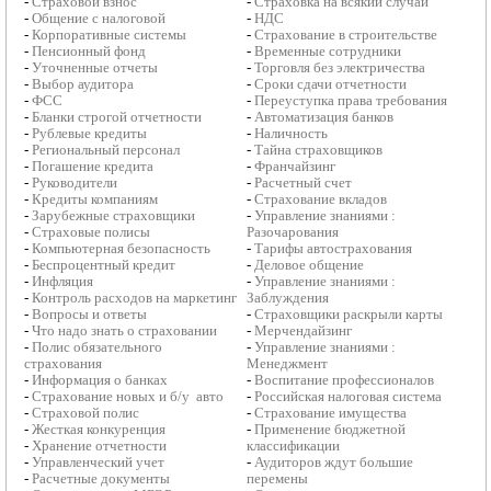
-
Страховой взнос
-
Страховка на всякий случай
-
Общение с налоговой
-
НДС
-
Корпоративные системы
-
Страхование в строительстве
-
Пенсионный фонд
-
Временные сотрудники
-
Уточненные отчеты
-
Торговля без электричества
-
Выбор аудитора
-
Сроки сдачи отчетности
-
ФСС
-
Переуступка права требования
-
Бланки строгой отчетности
-
Автоматизация банков
-
Рублевые кредиты
-
Наличность
-
Региональный персонал
-
Тайна страховщиков
-
Погашение кредита
-
Франчайзинг
-
Руководители
-
Расчетный счет
-
Кредиты компаниям
-
Страхование вкладов
-
Зарубежные страховщики
-
Управление знаниями :
-
Страховые полисы
Разочарования
-
Компьютерная безопасность
-
Тарифы автострахования
-
Беспроцентный кредит
-
Деловое общение
-
Инфляция
-
Управление знаниями :
-
Контроль расходов на маркетинг
Заблуждения
-
Вопросы и ответы
-
Страховщики раскрыли карты
-
Что надо знать о страховании
-
Мерчендайзинг
-
Полис обязательного
-
Управление знаниями :
страхования
Менеджмент
-
Информация о банках
-
Воспитание профессионалов
-
Страхование новых и б/у авто
-
Российская налоговая система
-
Страховой полис
-
Страхование имущества
-
Жесткая конкуренция
-
Применение бюджетной
-
Хранение отчетности
классификации
-
Управленческий учет
-
Аудиторов ждут большие
-
Расчетные документы
перемены